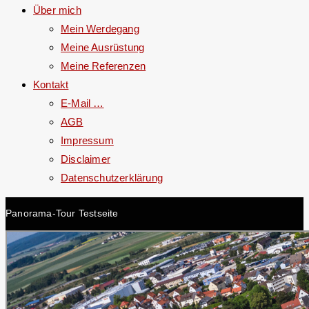
Über mich
Mein Werdegang
Meine Ausrüstung
Meine Referenzen
Kontakt
E-Mail …
AGB
Impressum
Disclaimer
Datenschutzerklärung
Panorama-Tour Testseite